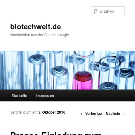
Such
biotechwelt.de
Nachrichten aus der Biotechnologie
Hauptmenü
Startseite
Impressum
Zum Inhalt wechseln
Zum sekundären Inhalt wechseln
Veröffentlicht am
5. Oktober 2016
Artikelnavigation
←
Vorherige
Nächste
→