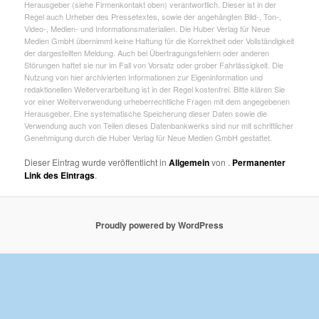
Herausgeber (siehe Firmenkontakt oben) verantwortlich. Dieser ist in der
Regel auch Urheber des Pressetextes, sowie der angehängten Bild-, Ton-,
Video-, Medien- und Informationsmaterialien. Die Huber Verlag für Neue
Medien GmbH übernimmt keine Haftung für die Korrektheit oder Vollständigkeit
der dargestellten Meldung. Auch bei Übertragungsfehlern oder anderen
Störungen haftet sie nur im Fall von Vorsatz oder grober Fahrlässigkeit. Die
Nutzung von hier archivierten Informationen zur Eigeninformation und
redaktionellen Weiterverarbeitung ist in der Regel kostenfrei. Bitte klären Sie
vor einer Weiterverwendung urheberrechtliche Fragen mit dem angegebenen
Herausgeber. Eine systematische Speicherung dieser Daten sowie die
Verwendung auch von Teilen dieses Datenbankwerks sind nur mit schriftlicher
Genehmigung durch die Huber Verlag für Neue Medien GmbH gestattet.
Dieser Eintrag wurde veröffentlicht in
Allgemein
von
.
Permanenter
Link des Eintrags
.
Proudly powered by WordPress