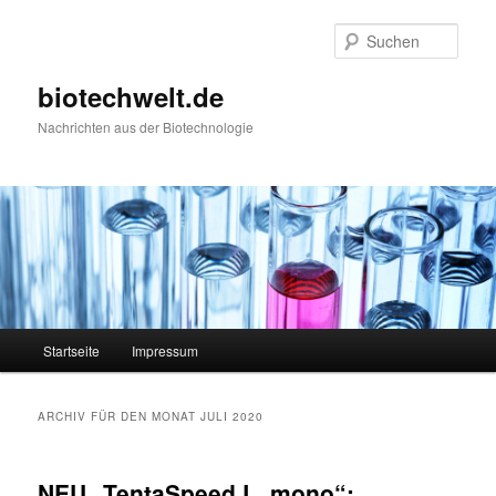
Such
biotechwelt.de
Nachrichten aus der Biotechnologie
Hauptmenü
Startseite
Impressum
Zum Inhalt wechseln
Zum sekundären Inhalt wechseln
ARCHIV FÜR DEN MONAT
JULI 2020
NEU „TentaSpeed L. mono“: